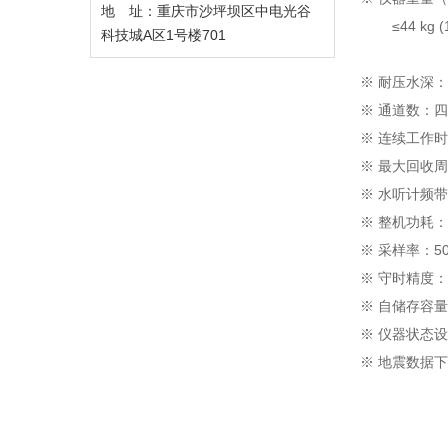
地 址：重庆市沙坪坝区中电光谷
≤44 kg 
科技城A区1号楼701
≤93K
※ 耐压水深：
※ 通道数：
※ 连续工作
※ 最大回收周
※ 水听计频带：0
※ 整机功耗：0
※ 采样率：500
※ 守时精度：O
※ 自储存容量
※ 仪器状态设
※ 地震数据下载