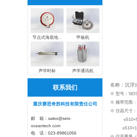
节点式海底地...
甲板机
声学时标
声学通讯机
名称：沉浮
联系我们
※ 型号：SEIS-
※ 频带范围：1s~2
重庆赛思奇胜科技有限责任公司
※ 仪器尺寸：≤
邮 箱：sales@seis-
≤510×51
oceantech.com
≤510×10
电 话：023-89861056
※ 仪器重量（